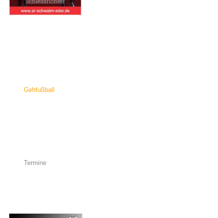
Vereinsspielplan
Senioren
Junioren
Gymnastik
Gehfußball
Schiedsrichter
DFB Info-Abend
Bildergalerie
Sponsoren
Termine
News-Archiv
Werbung