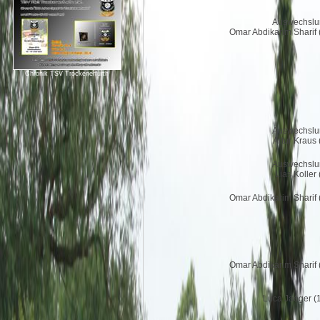
Auswechslu
Omar Abdikarim Sharif 
Chronik TSV Trockenerfurth
Auswechslu
Artur Kraus 
Auswechslu
Lias Koller 
Omar Abdikarim Sharif 
Omar Abdikarim Sharif 
Luca Jaeger (