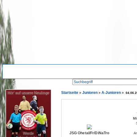
Suche:
Startseite
Startseite
»
Junioren
»
A-Junioren
»
04.06.
Mi
JSG Ohetal/​Fr/​DiNaTro
Am