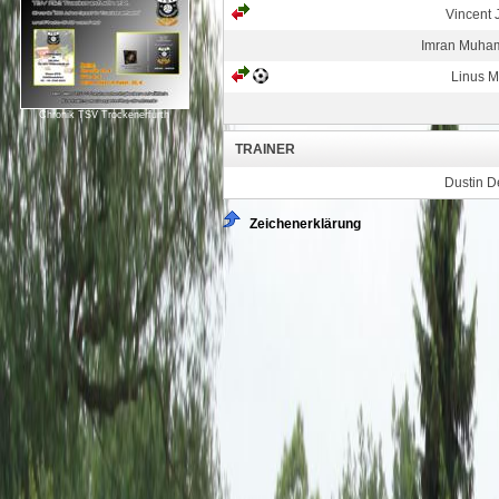
Vincent 
Imran Muh
Linus M
Chronik TSV Trockenerfurth
TRAINER
Dustin De
Zeichenerklärung