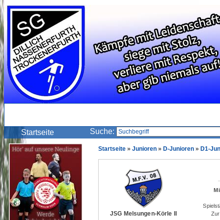
Suche:
Startseite
Startseite
»
Junioren
»
D-Junioren
»
D1-Jun
Mi
Spiels
JSG Melsungen-Körle II
Zur