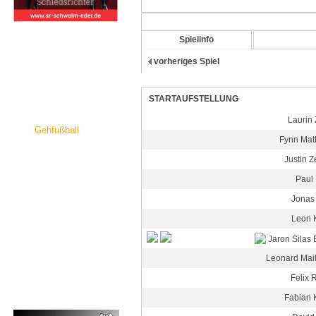
Spielinfo
Spielve
Vereinsspielplan
vorheriges Spiel
Senioren
Junioren
STARTAUFSTELLUNG
Gymnastik
Laurin 
Gehfußball
Fynn Mat
Schiedsrichter
Justin Z
DFB Info-Abend
Paul 
Bildergalerie
Jonas
Sponsoren
Leon 
Termine
Jaron Silas 
News-Archiv
Leonard Mai
Felix 
Fabian 
Werbung