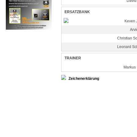
David 
ERSATZBANK
Keven 
Arvi
Chronik TSV Trockenerfurth
Christian S
Leonard Sc
TRAINER
Markus 
Zeichenerklärung
Stand: 09.07.2025 22:32 Uhr
Copyright © sg-dinatro.