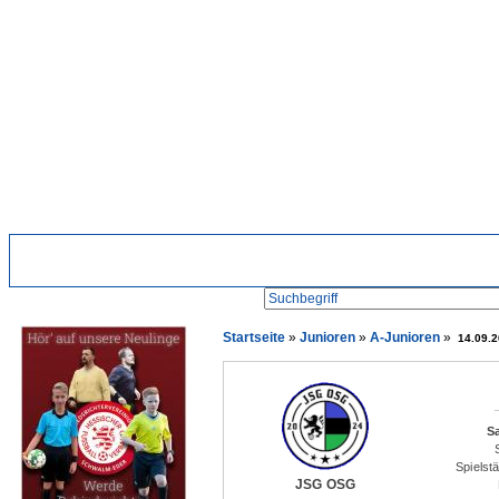
Suche:
Startseite
Startseite
»
Junioren
»
A-Junioren
»
14.09.
S
Spielst
JSG OSG